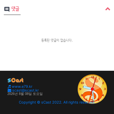
댓글
comment
등록된 댓글이 없습니다.
www.e79.kr
scast@scast.kr
Copyright © sCast 2022. All rights reserved.