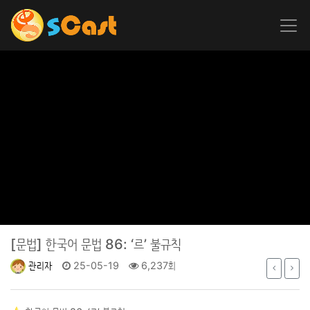
[문법]
한국어 문법 86: ‘르’ 불규칙
관리자
25-05-19
6,237회