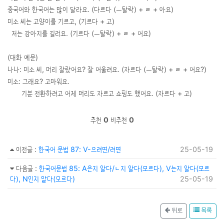
중국어와 한국어는 많이 달라요. (다르다 (ㅡ탈락) + ㄹ + 아요)
미소 씨는 고양이를 기르고, (기르다 + 고)
저는 강아지를 길러요. (기르다 (ㅡ탈락) + ㄹ + 어요)
(대화 예문)
나나: 미소 씨, 머리 잘랐어요? 잘 어울려요. (자르다 (ㅡ탈락) + ㄹ + 어요?)
미소: 그래요? 고마워요.
기분 전환하려고 어제 머리도 자르고 쇼핑도 했어요. (자르다 + 고)
추천
0
비추천
0
이전글
:
한국어 문법 87: V-으려면/려면
25-05-19
다음글
:
한국어문법 85: A은지 알다/ㄴ지 알다(모르다), V는지 알다(모르
다), N인지 알다(모르다)
25-05-19
뒤로
목록