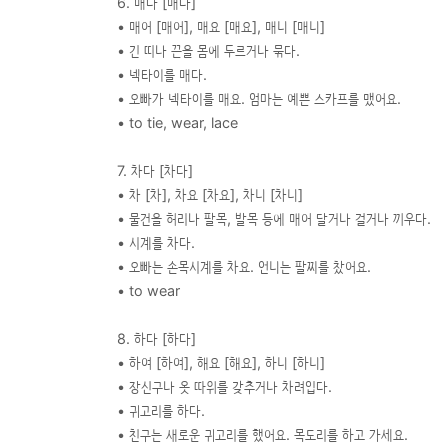
6. 매다 [매다]
• 매어 [매어], 매요 [매요], 매니 [매니]
• 긴 띠나 끈을 몸에 두르거나 묶다.
• 넥타이를 매다.
• 오빠가 넥타이를 매요. 엄마는 예쁜 스카프를 맸어요.
• to tie, wear, lace
7. 차다 [차다]
• 차 [차], 차요 [차요], 차니 [차니]
• 물건을 허리나 팔목, 발목 등에 매어 달거나 걸거나 끼우다.
• 시계를 차다.
• 오빠는 손목시계를 차요. 언니는 팔찌를 찼어요.
• to wear
8. 하다 [하다]
• 하여 [하여], 해요 [해요], 하니 [하니]
• 장신구나 옷 따위를 갖추거나 차려입다.
• 귀고리를 하다.
• 친구는 새로운 귀고리를 했어요. 목도리를 하고 가세요.