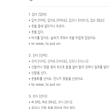
1. 입다 [입따]
• 입어 [이버], 입어요 [이버요], 입으니 [이브니], 입는 [임는]
• 옷을 몸에 걸치거나 두르다.
• 옷을 입다.
• 바지를 입어요. 날씨가 추워서 옷을 두껍게 입었어요.
• to wear, to put on
2. 신다 [신따]
• 신어 [시너], 신어요 [시너요], 신으니 [시느니]
• 신발이나 양말 등의 속으로 발을 넣어 발의 전부나 일부를 덮다
• 신발을 신다.
• 운동화를 신어요. 언니가 양말을 신었어요.
• to wear, to put on
3. 쓰다 [쓰다]
• 써 [써], 써요 [써요], 쓰니 [쓰니]
• 모자나 가발 등을 머리에 얹어 덮다.