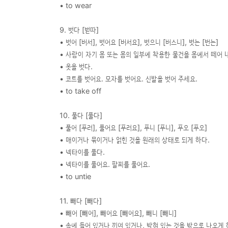
• to wear
9. 벗다 [벋따]
• 벗어 [버서], 벗어요 [버서요], 벗으니 [버스니], 벗는 [번는]
• 사람이 자기 몸 또는 몸의 일부에 착용한 물건을 몸에서 떼어 
• 옷을 벗다.
• 코트를 벗어요. 모자를 벗어요. 신발을 벗어 주세요.
• to take off
10. 풀다 [풀다]
• 풀어 [푸러], 풀어요 [푸러요], 푸니 [푸니], 푸오 [푸오]
• 매이거나 묶이거나 얽힌 것을 원래의 상태로 되게 하다.
• 넥타이를 풀다.
• 넥타이를 풀어요. 팔찌를 풀어요.
• to untie
11. 빼다 [빼다]
• 빼어 [빼어], 빼어요 [빼어요], 빼니 [빼니]
• 속에 들어 있거나 끼여 있거나, 박혀 있는 것을 밖으로 나오게 