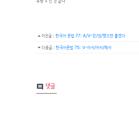
유행 + 인 것 같다
이전글
:
한국어 문법 77: A/V-았/었/했으면 좋겠다
다음글
:
한국어문법 75: V-아서/어서/헤서
댓글
comment