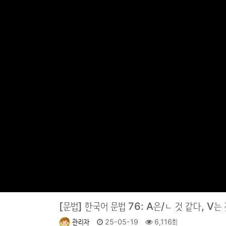
[문법]
한국어 문법 76: A은/ㄴ 것 같다, V는
관리자
25-05-19
6,116회