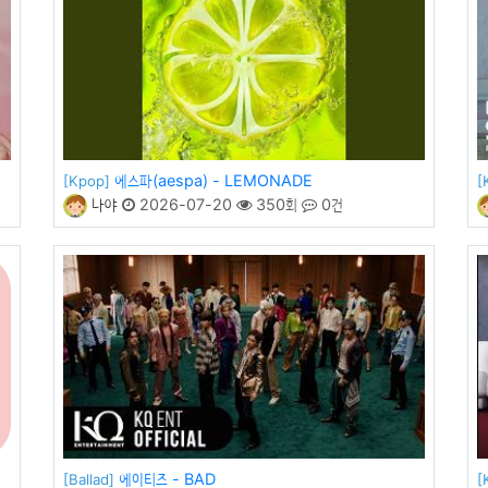
에스파(aespa) - LEMONADE
[Kpop]
[
나야
2026-07-20
350회
0건
에이티즈 - BAD
[Ballad]
[