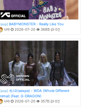
BABYMONSTER - Really Like You
Kpop]
나야
2026-07-20
368회
0건
에스파(aespa) - WDA (Whole Different
Kpop]
nimal) (Feat. G-DRAGON)
나야
2026-07-20
357회
0건