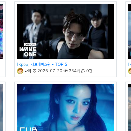
제로베이스원 - TOP 5
[Kpop]
[
나야
2026-07-20
354회
0건