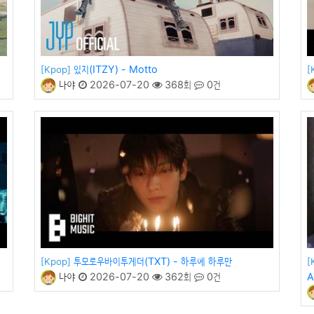
있지(ITZY) - Motto
[Kpop]
[
나야
2026-07-20
368회
0건
투모로우바이투게더(TXT) - 하루에 하루만
[Kpop]
[
나야
2026-07-20
362회
0건
A