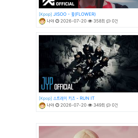
JISOO - 꽃(FLOWER)
[Kpop]
나야
2026-07-20
358회
0건
스트레이 키즈 - RUN IT
[Kpop]
나야
2026-07-20
349회
0건