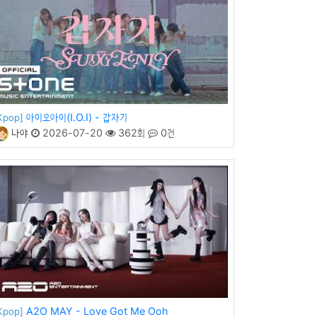
아이오아이(I.O.I) - 갑자기
Kpop]
나야
2026-07-20
362회
0건
A2O MAY - Love Got Me Ooh
Kpop]