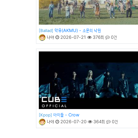
악뮤(AKMU) - 소문의 낙원
[Ballad]
나야
2026-07-21
376회
0건
아이들 - Crow
[Kpop]
나야
2026-07-20
364회
0건