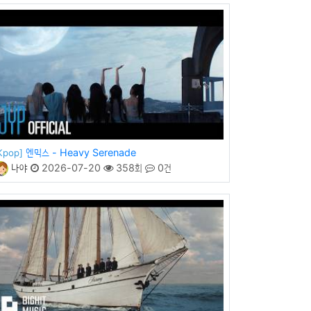
엔믹스 - Heavy Serenade
Kpop]
나야
2026-07-20
358회
0건