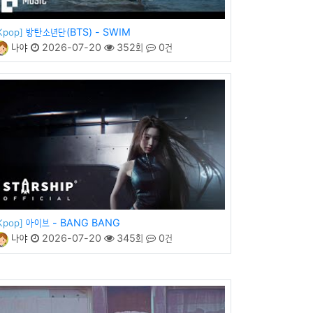
방탄소년단(BTS) - SWIM
Kpop]
나야
2026-07-20
352회
0건
아이브 - BANG BANG
Kpop]
나야
2026-07-20
345회
0건