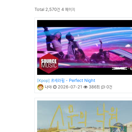
Total 2,570건
4 페이지
르세라핌 - Perfect Night
[Kpop]
나야
2026-07-21
386회
0건