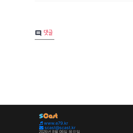
댓글
comment
www.e79.kr
scast@scast.kr