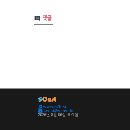
댓글
comment
www.e79.kr
scast@scast.kr