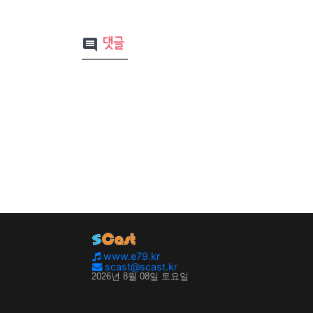
댓글
comment
www.e79.kr
scast@scast.kr