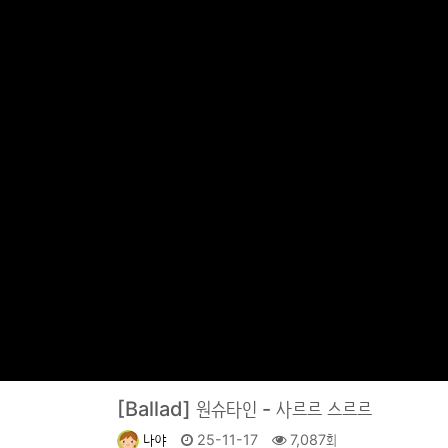
[Ballad]
원슈타인 - 사르르 스르르
나야
25-11-17
7,087회