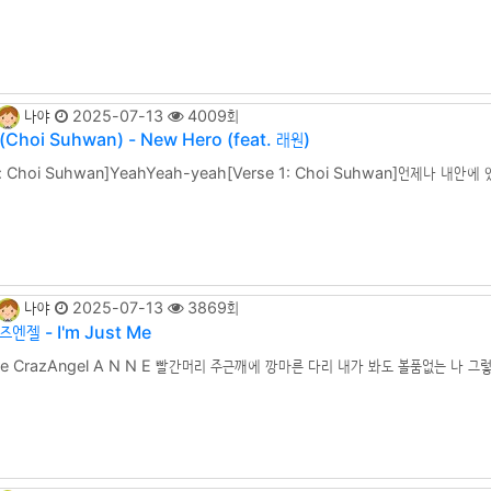
:34 FRIENDS10:09 2002
나야
2025-07-13
4009회
Choi Suhwan) - New Hero (feat. 래원)
ro: Choi Suhwan]YeahYeah-yeah[Verse 1: Choi Suhwan]언제나 내안에
내 안에 있는 특별한힘을 너에게 보여줄게Like Spider-Man, I'll show you now
offMusic is on, 느껴봐, all right now​[Pre-Chorus: Choi Suhwan]두 눈
나야
2025-07-13
3869회
엔젤 - I'm Just Me
re CrazAngel A N N E 빨간머리 주근깨에 깡마른 다리 내가 봐도 볼품없는 나 
h an E A N N E with an E A N N E I'm red hair Anne누가 뭐래도 I'm jus
lking in the roomYeah w . . .