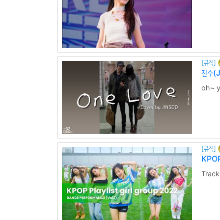
[뮤직]
진수(J
oh~ y
만난 
때 나
더 . . .
[뮤직]
KPOP
Trac
GOT t