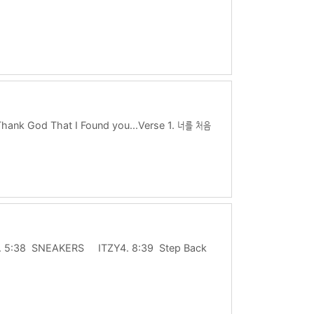
Thank God That I Found you...Verse 1. 너를 처음
 감싸줬어날아갈 듯이 행복해진 나 마치 어제처럼 기억이 나그
비록 세상이 그댈 힘들게 하더라도모든게 뜻대로 가지 않다 하
. 5:38 SNEAKERS ITZY4. 8:39 Step Back