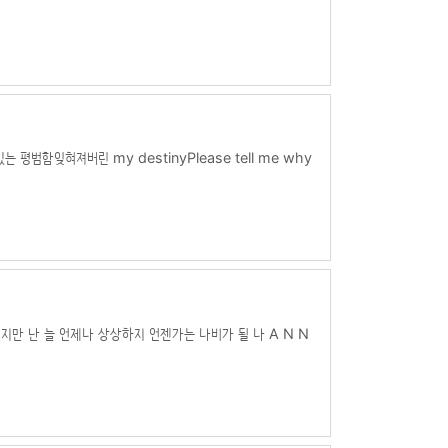
 있는 평범함잊혀져버린 my destinyPlease tell me why
​[Refrain: Choi Suhwan]Rhythm에 녹아내려와
을 감고네 몸을 맡기 . . .
그렇지만 난 늘 언제나 상상하지 언젠가는 나비가 될 나 A N N
t meA N N E I'm red hair Anne난 자신있어 I'm just