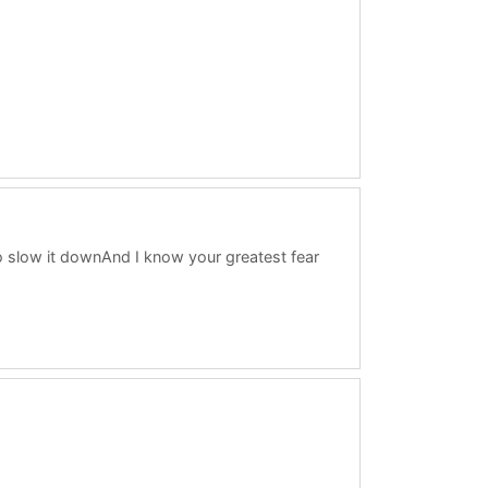
to slow it downAnd I know your greatest fear
lowJust take my hand and jump I promise,we’ll