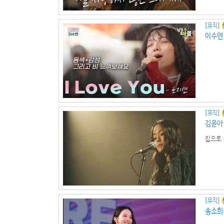
[뮤직]
이수연 
[뮤직]
김윤아 
집으로
등을 
일이너
제라도 
[뮤직]
송소희(