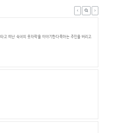
를 타고 떠난 숙녀의 옷자락을 이야기한다목마는 주인을 버리고
벼웁게 부서진다그러한 잠시 내가 알던 소녀는정원의 초목 옆에
사람은 보이지 않는다세월은 가고 오는 것한때는 고립을 피하