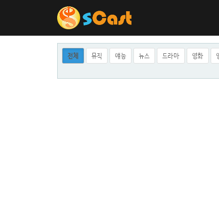
전체
뮤직
얘능
뉴스
드라마
영화