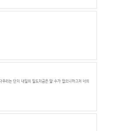
다우리는 단지 내일의 일도지금은 알 수가 없으니까그저 너의
거운 너의 어깨와기나긴 하루 하루가 안타까워내일은 정말 좋은
원해 본다이 세상은 너와 나에게도잔인하고 두려운 곳이니까언