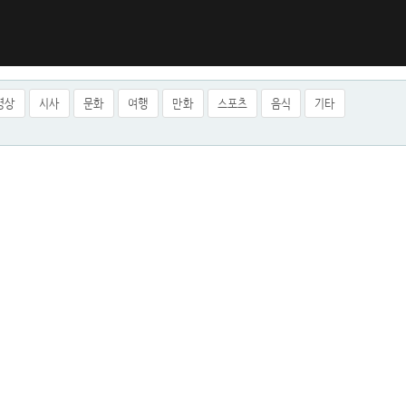
영상
시사
문화
여행
만화
스포츠
음식
기타