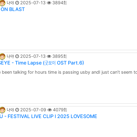
나야
2025-07-13
3894회
 ON BLAST
나야
2025-07-13
3895회
EYE - Time Lapse (굿보이 OST Part.6)
 been talking for hours time is passing usby andI just can’t seem 
ng someonein too nearbut open up your heart to me When you feel 
rightYou’re my firstlove and universe너 . . .
나야
2025-07-09
4079회
 - FESTIVAL LIVE CLIP l 2025 LOVESOME