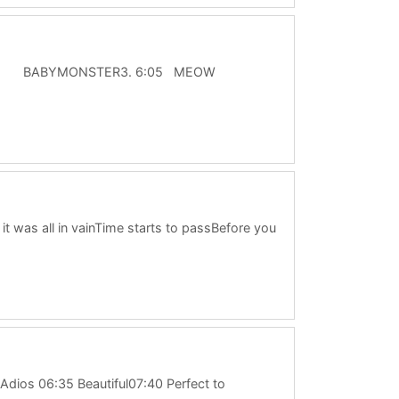
 DRIP BABYMONSTER3. 6:05 MEOW
t was all in vainTime starts to passBefore you
 충분해게다가 전부 헛된 짓이었지깨닫기도 전에 시간은 흐르기 시
uMy hea . . .
dios 06:35 Beautiful07:40 Perfect to