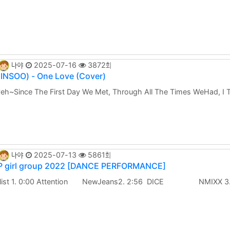
나야
2025-07-16
3872회
INSOO) - One Love (Cover)
eh~Since The First Day We Met, Through All The Times WeHad, I 
건 어느 추운 겨울날무너질 듯이 외롭고 너무도 힘겨운 날하얀 미소로 내게 다가와 따스히
 내 자신에게 수없이도 수백번이고되새기며 말을 했어 아름다운 널 후회하지 않게 하기로
나야
2025-07-13
5861회
 girl group 2022 [DANCE PERFORMANCE]
klist 1. 0:00 Attention NewJeans2. 2:56 DICE NMIXX 3
he beat (갓 더 비트)5. 1 . . .