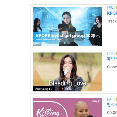
[뮤직]
KPOP
Tra
&nb . 
[뮤직]
파리타 
Close
know
작하고마음
[뮤직]
앤-마
00:00