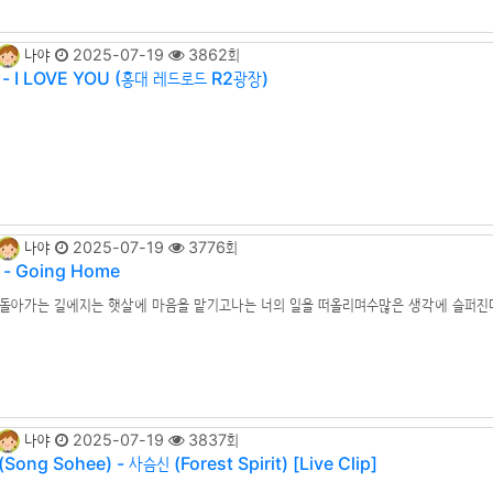
나야
2025-07-19
3862회
- I LOVE YOU (홍대 레드로드 R2광장)
나야
2025-07-19
3776회
- Going Home
 돌아가는 길에지는 햇살에 마음을 맡기고나는 너의 일을 떠올리며수많은 생각에 슬퍼진
감싸 안으며다 잘될 거라고 말할 수밖에더 해줄 수 있는 일이있을 것만 같아 초조해져무
에게 생기면 좋겠어너에겐 자격이 있으니까이제 짐을 벗고 행복해지길나는 간절하게 소
여기로 돌아와집이 있잖아 내가 있잖아내일은 정말 좋은 . . .
나야
2025-07-19
3837회
Song Sohee) - 사슴신 (Forest Spirit) [Live Clip]