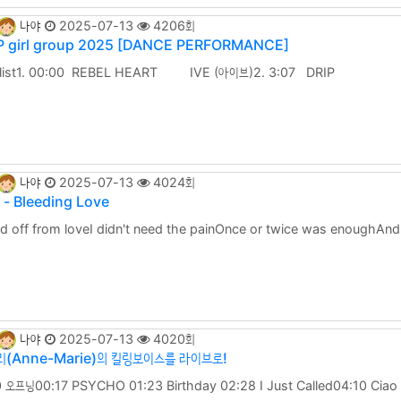
나야
2025-07-13
4206회
 girl group 2025 [DANCE PERFORMANCE]
cklist1. 00:00 REBEL HEART IVE (아이브)2. 3:07
. .
나야
2025-07-13
4024회
- Bleeding Love
d off from loveI didn't need the painOnce or twice was enoughAnd i
 it you're frozen사랑에는 마음을 닫았지그런 고통은 원하지 않았어한두 번이면
은 꽁꽁 얼었어But something happenedFor the very first time with yo
나야
2025-07-13
4020회
리(Anne-Marie)의 킬링보이스를 라이브로!
 오프닝00:17 PSYCHO 01:23 Birthday 02:28 I Just Called04:10 Ciao A