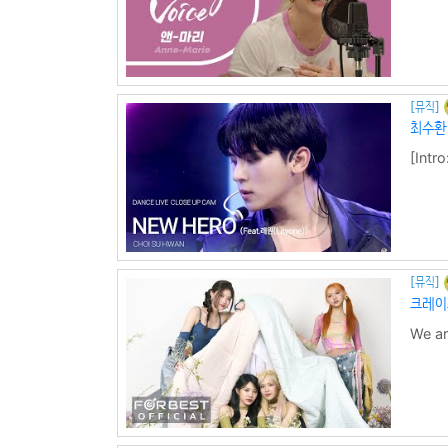
Me08
[뮤직]
최수환(
[Int
들어봐 
jump 
[뮤직]
크레이즈
We a
E wit
me Wa