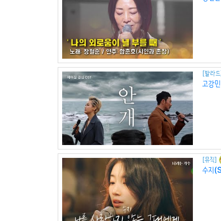
[발라드
고강민,
[뮤직]
수지(