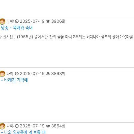
나야
2025-07-19
3906회
 낭송 - 목마와 숙녀
환 선시집 ] (1955년) 중에서한 잔의 술을 마시고우리는 버지니아 울프의 생애와목마
방울 소리만 울리며가을 속으로 떠났다 술병에서 별이 떨어진다상심한 별은 내 가슴에 가
라고문학이 죽고 인생이 죽고사랑의 진리마저 애증의 그림자를 버릴 때목마를 탄 사랑의 
어가고이제 우리는 작별하여야 한다술병이 바람 . . .
나야
2025-07-19
3863회
 - 바래진 기억에
나야
2025-07-19
3864회
- 나의 외로움이 널 부를 때