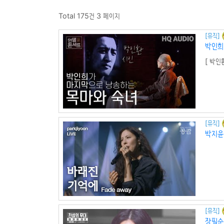
Total 175건
3 페이지
[뮤직]
박인희
[ 박인
그저 
서 자
여 시들
[뮤직]
박지윤
[뮤직]
장필순 