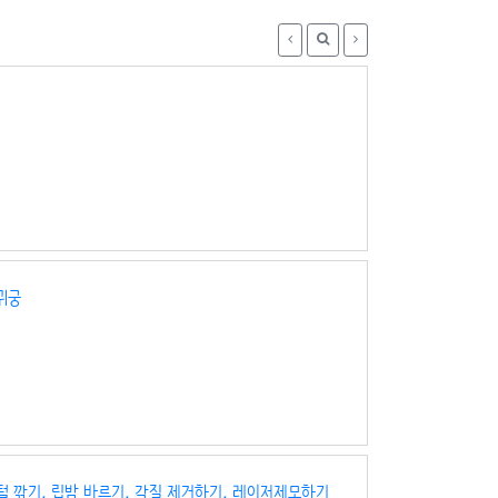
귀궁
 코털 깎기, 립밤 바르기, 각질 제거하기, 레이저제모하기