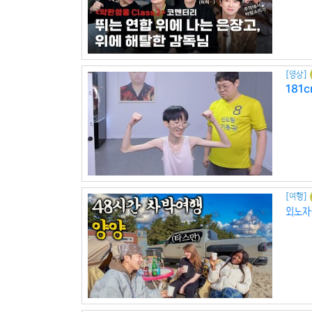
[영상]
181
[여행]
외노자