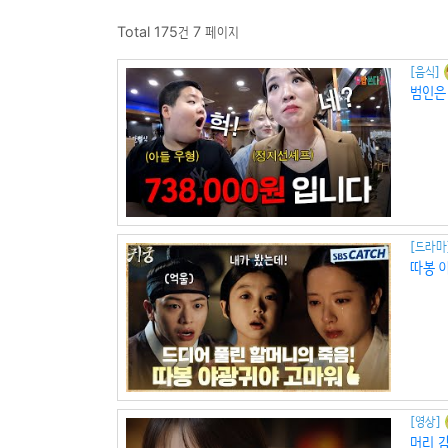
Total 175건
7 페이지
[음식]
범인은
[드라마
따봉 
[영상]
머리 