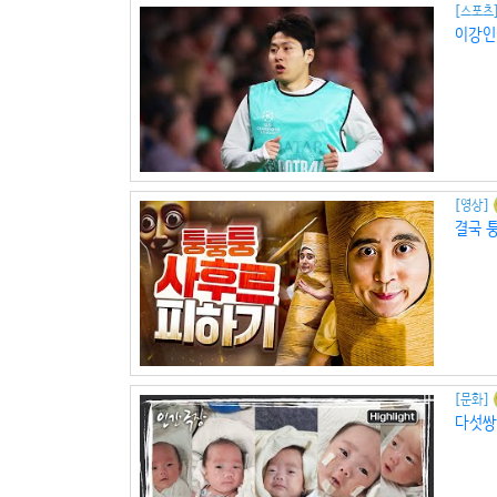
[스포츠
이강인
[영상]
결국 
[문화]
다섯쌍