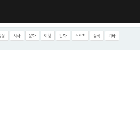
영상
시사
문화
여행
만화
스포츠
음식
기타