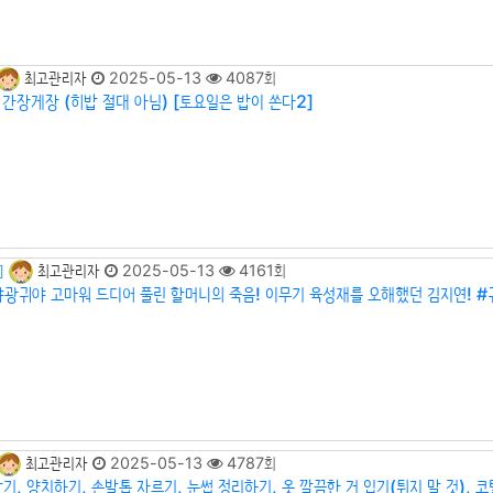
최고관리자
2025-05-13
4087회
 간장게장 (히밥 절대 아님) [토요일은 밥이 쏜다2]
최고관리자
2025-05-13
4161회
]
야광귀야 고마워 드디어 풀린 할머니의 죽음! 이무기 육성재를 오해했던 김지연! #
최고관리자
2025-05-13
4787회
감기, 양치하기, 손발톱 자르기, 눈썹 정리하기, 옷 깔끔한 거 입기(튀지 말 것),