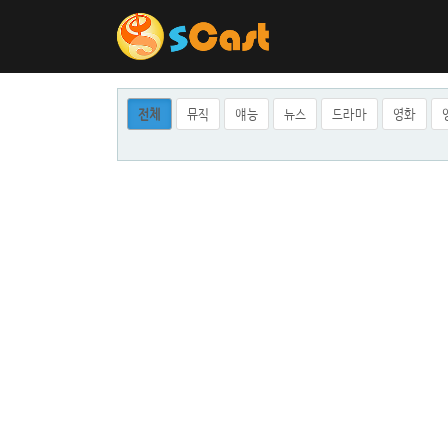
전체
뮤직
얘능
뉴스
드라마
영화