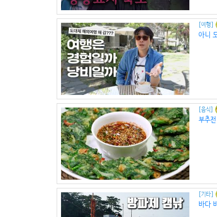
[여행]
아니 
[음식]
부추전
[기타]
바다 