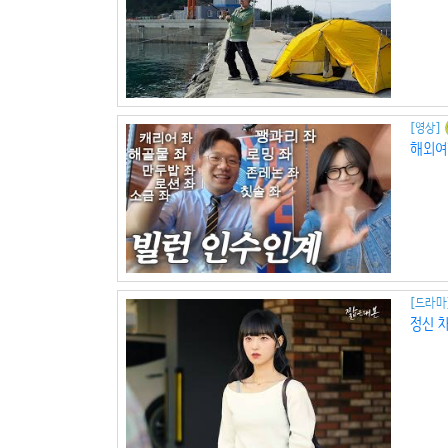
[영상]
해외여행
[드라마
정신 