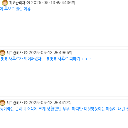
최고관리자
2025-05-13
4436회
]
이 후보로 밀린 이유
최고관리자
2025-05-13
4965회
퉁퉁퉁 사후르가 되어버렸다… 퉁퉁퉁 사후르 피하기ㅋㅋㅋㅋ
최고관리자
2025-05-13
4417회
둥이라는 뜻밖의 소식에 크게 당황했던 부부, 하지만 디섯쌍둥이는 하늘이 내린 