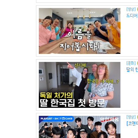
[영상]
드디어
[문화]
딸의 
[영상]
[코멘