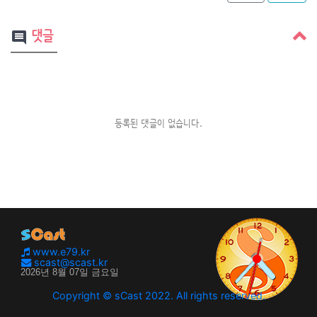
댓글
comment
등록된 댓글이 없습니다.
www.e79.kr
scast@scast.kr
Copyright © sCast 2022. All rights reserved.