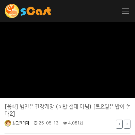
[음식]
범인은 간장게장 (히밥 절대 아님) [토요일은 밥이 쏜
다2]
최고관리자
25-05-13
4,081회