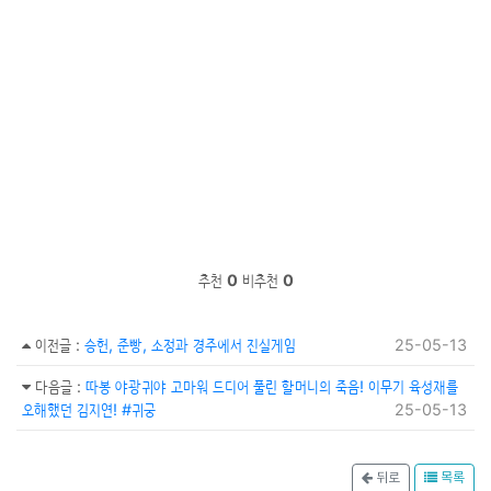
추천
0
비추천
0
이전글
:
승헌, 준빵, 소정과 경주에서 진실게임
25-05-13
다음글
:
따봉 야광귀야 고마워 드디어 풀린 할머니의 죽음! 이무기 육성재를
오해했던 김지연! #귀궁
25-05-13
뒤로
목록