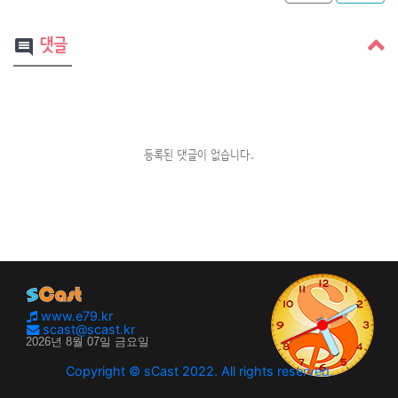
댓글
comment
등록된 댓글이 없습니다.
www.e79.kr
scast@scast.kr
Copyright © sCast 2022. All rights reserved.