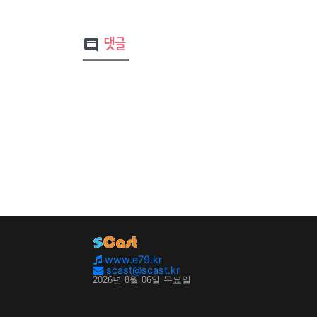
댓글
comment
www.e79.kr
scast@scast.kr