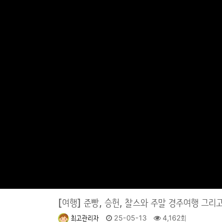
[여행]
준빵, 승헌, 찰스와 주말 경주여행 그리고
최고관리자
25-05-13
4,162회