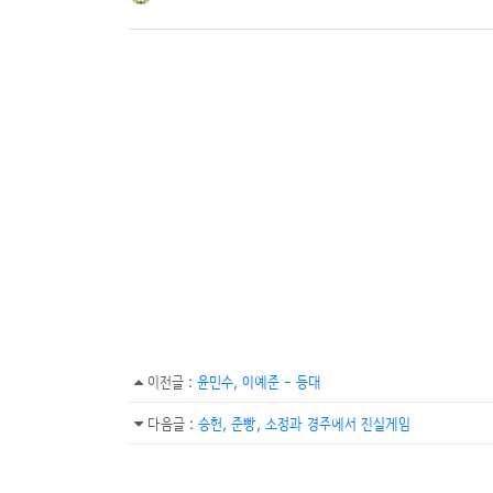
이전글
:
윤민수, 이예준 - 등대
다음글
:
승헌, 준빵, 소정과 경주에서 진실게임