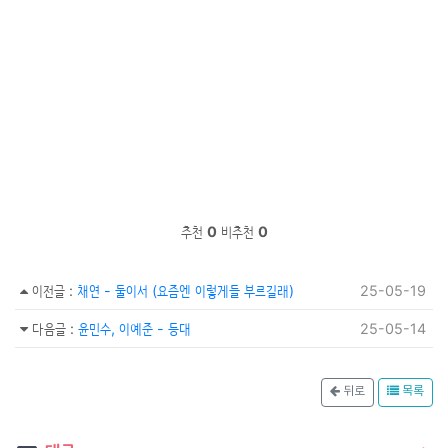
추천
0
비추천
0
이전글
:
채연 - 둘이서 (요즘엔 이렇게들 부르길래)
25-05-19
다음글
:
윤민수, 이예준 - 등대
25-05-14
뒤로
목록