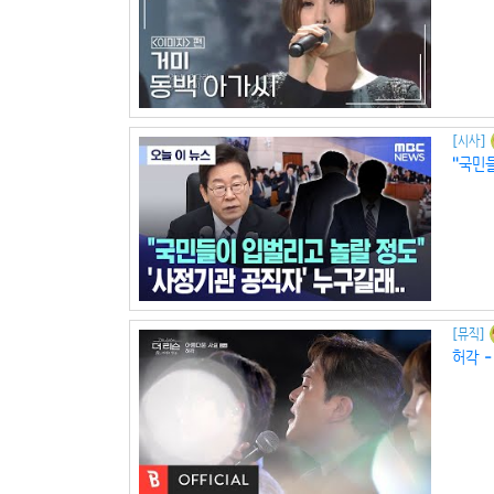
[시사]
"국민
[뮤직]
허각 