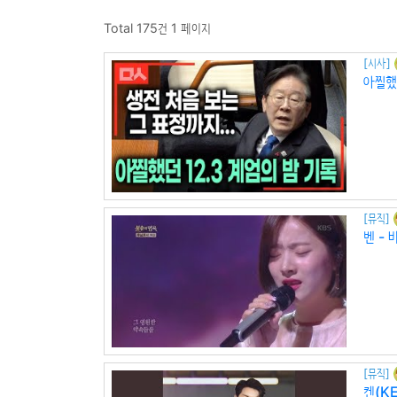
Total 175건
1 페이지
[시사]
아찔했던
[뮤직]
벤 - 
[뮤직]
켄(KE