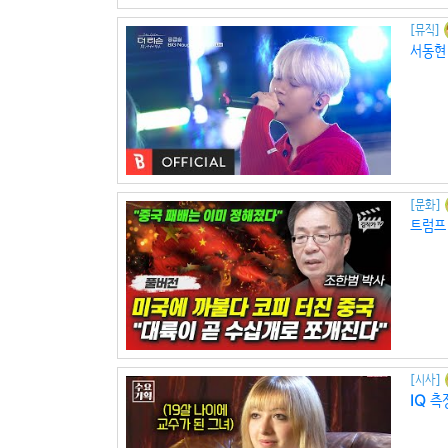
[뮤직]
서동현 
[문화]
트럼프
[시사]
IQ 