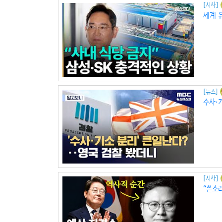
[시사]
세계 유
[뉴스]
수사·
[시사]
“쓴소