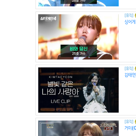
[뮤직]
싱어게
[뮤직]
김태연 
[뮤직]
거미(