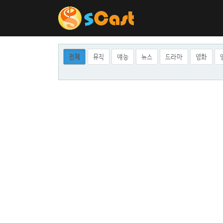
전체
뮤직
얘능
뉴스
드라마
영화