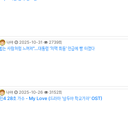
나야
2025-10-31
2739회
 뵙는 사람처럼 느껴져"…대통령 '치맥 회동' 언급에 빵 터졌다
나야
2025-10-26
3152회
4 28호 가수 - My Love (드라마 '상두야 학교가자' OST)