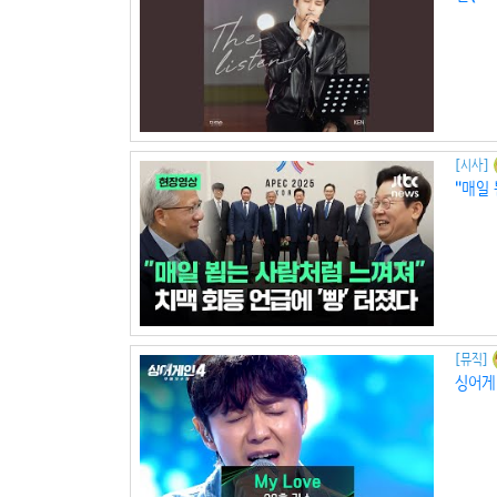
[시사]
"매일
[뮤직]
싱어게인