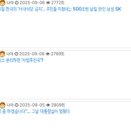
나야
2025-09-06
2772회
일 한국의 ‘사내식당 금지’.. 주민들 미쳤네;; 500조원 날릴 판인 삼성 SK
나야
2025-09-06
2799회
기소 분리하면 '사법후진국'?
나야
2025-09-05
2809회
리 좀 하겠습니다”… 그날 대통령실이 멈췄다