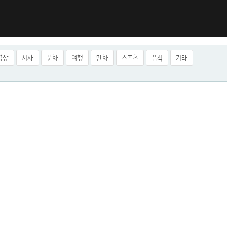
영상
시사
문화
여행
만화
스포츠
음식
기타