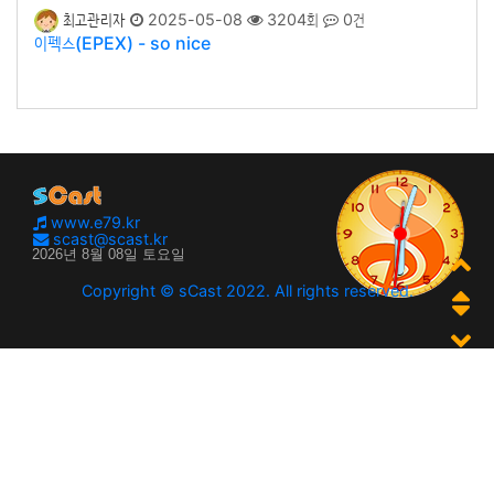
최고관리자
2025-05-08
3204회
0건
이펙스(EPEX) - so nice
www.e79.kr
scast@scast.kr
Copyright © sCast 2022. All rights reserved.