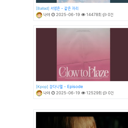
서영은 - 같은 자리
[Ballad]
나야
2025-06-19
14478회
0건
강다니엘 - Episode
[Kpop]
나야
2025-06-19
12529회
0건