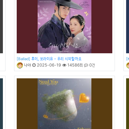
후이, 보라미유 - 우리 시작할까요
[Ballad]
[
나야
2025-06-19
14586회
0건