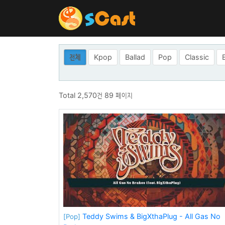
전체
Kpop
Ballad
Pop
Classic
Total 2,570건
89 페이지
Teddy Swims & BigXthaPlug - All Gas No
[Pop]