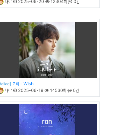
나야
2025-06-20
12304회
0건
고히 - Wish
Ballad]
나야
2025-06-19
14530회
0건