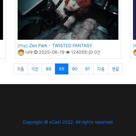
Zior Park - TWISTED FANTASY
[Pop]
[
나야
2025-06-19
12405회
0건
처음
이전
88
89
90
91
다음
맨끝
Copyright © sCast 2022. All rights reserved.