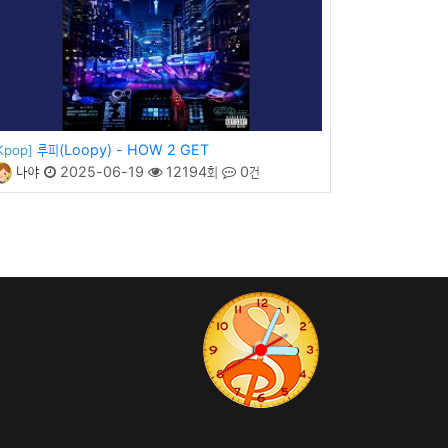
루피(Loopy) - HOW 2 GET
Kpop]
나야
2025-06-19
12194회
0건