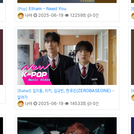
Etham - Need You
[Pop]
[
나야
2025-06-19
12259회
0건
김지웅, 리키, 김규빈, 한유진(ZEROBASEONE) -
[Ballad]
[
달려가
나야
2025-06-19
14533회
0건