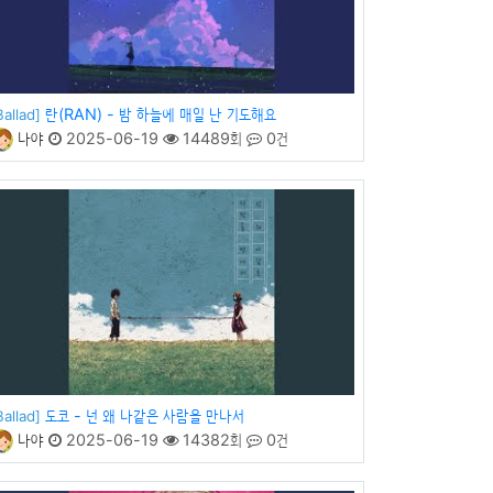
란(RAN) - 밤 하늘에 매일 난 기도해요
Ballad]
나야
2025-06-19
14489회
0건
도코 - 넌 왜 나같은 사람을 만나서
Ballad]
나야
2025-06-19
14382회
0건