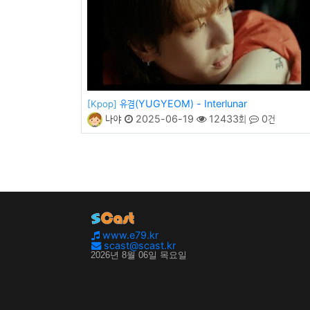
유겸(YUGYEOM) - Interlunar
[Kpop]
나야
2025-06-19
12433회
0건
www.e79.kr
scast@scast.kr