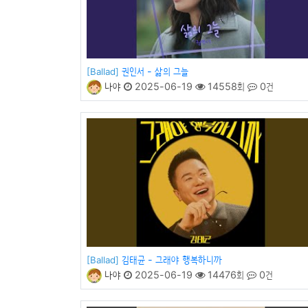
권인서 - 삶의 그늘
[Ballad]
나야
2025-06-19
14558회
0건
김태균 - 그래야 행복하니까
[Ballad]
나야
2025-06-19
14476회
0건