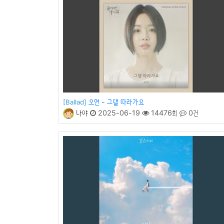
오연 - 그댈 따라가요
[Ballad]
나야
2025-06-19
14476회
0건