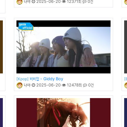
나야
2025-06-20
12371회
0건
비비업 - Giddy Boy
[Kpop]
[
나야
2025-06-20
12478회
0건