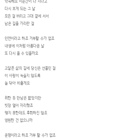
약속해요 이순간이 다 지나고
다시 보게 되는 그 날
모든 걸 버리고 그대 곁에 서서
남은 길을 가리란 걸
인연이라고 하죠 거부할 수가 없죠
내생에 이처럼 아름다운 날
또 다시 올 수 있을까요
고달픈 삶의 길에 당신은 선물인 걸
이 사랑이 녹슬지 않도록
늘 닦아 비출게요
취한 듯 만남은 짧았지만
빗장 열어 자리했죠
맺지 못한데도 후회하진 않죠
영원한 건 없으니까
운명이라고 하죠 거부 할 수가 없죠