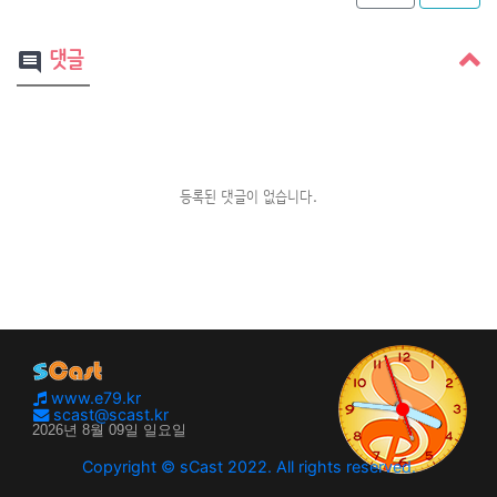
댓글
comment
등록된 댓글이 없습니다.
www.e79.kr
scast@scast.kr
Copyright © sCast 2022. All rights reserved.