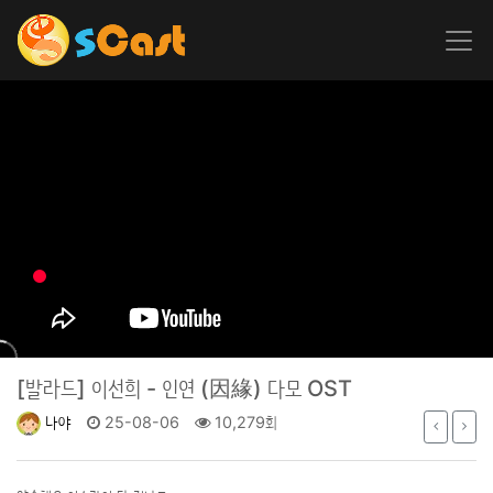
[발라드]
이선희 - 인연 (因緣) 다모 OST
나야
25-08-06
10,279회