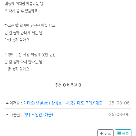
내생에 이처럼 아름다운 날
또 다시 올 수 있을까요
하고픈 말 많지만 당신은 아실 테죠
먼 길 돌아 만나게 되는 날
다신 놓지 말아요
이생에 못한 사랑 이생에 못한 인연
먼 길 돌아 다시 만나는 날
나를 놓지 말아요
추천
0
비추천
0
이전글
:
마테오(Mateo) 강성호 - 사랑한대로 그리운대로
25-08-06
다음글
:
이다 - 인연 (해금)
25-08-06
뒤로
목록